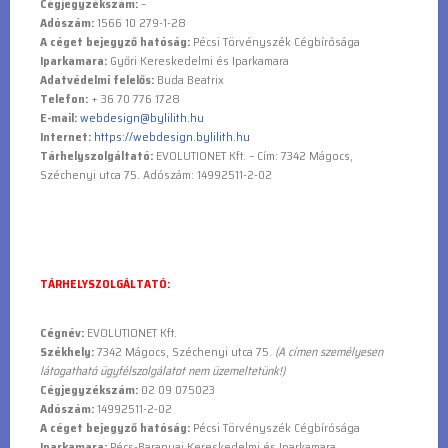
Adatvédelmi felelős:
Buda Beatrix
Telefon:
+ 36 70 776 1728
E-mail:
webdesign@bylilith.hu
Internet:
https://webdesign.bylilith.hu
Tárhelyszolgáltató:
EVOLUTIONET Kft. – Cím: 7342 Mágocs,
Széchenyi utca 75. Adószám: 14992511-2-02
TÁRHELYSZOLGÁLTATÓ:
Cégnév:
EVOLUTIONET Kft.
Székhely:
7342 Mágocs, Széchenyi utca 75.
(A címen személyesen
látogatható ügyfélszolgálatot nem üzemeltetünk!)
Cégjegyzékszám:
02 09 075023
Adószám:
14992511-2-02
A céget bejegyző hatóság:
Pécsi Törvényszék Cégbírósága
Iparkamara:
Pécs-Baranyai Kereskedelmi és Iparkamara
Adatvédelmi felelős:
Esch Tamás, ügyvezető
Telefon:
Telefonos ügyfélszolgálati elérhetőséget nem
működtetünk.
Internetes vállalkozásként elsődleges kommunikációs eszközünk az