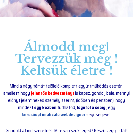
Álmodd meg!
Tervezzük meg !
Keltsük életre !
Mind a négy témát felölelő komplett együttműködés esetén,
amellett, hogy
jelentős kedvezmény
t
is kapsz, gondolj bele, mennyi
előnyt jelent neked személy szerint, (időben és pénzben), hogy
mindezt
egy kézben
tudhatod,
logótól a seoig
., egy
keresőoptimalizáló webdesigner
segítségével.
Gondold át mit szeretnél!! Mire van szükséged? Készíts egy listát!