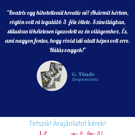
stílusban tökéletesen igazodott az én világomhoz. És,
ami nagyon fontos, hogy rövid idő alatt képes volt erre.
Hálás vagyok!"
G. Tünde
Zongoraművész
Tetszik! Árajánlatot kérek!
Már megtaláltál!