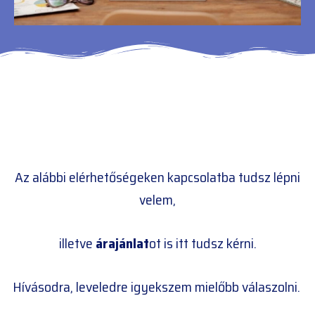
Az alábbi elérhetőségeken kapcsolatba tudsz lépni
velem,
illetve
árajánlat
ot is itt tudsz kérni.
Hívásodra, leveledre igyekszem mielőbb válaszolni.
TELEFONÁLOK!