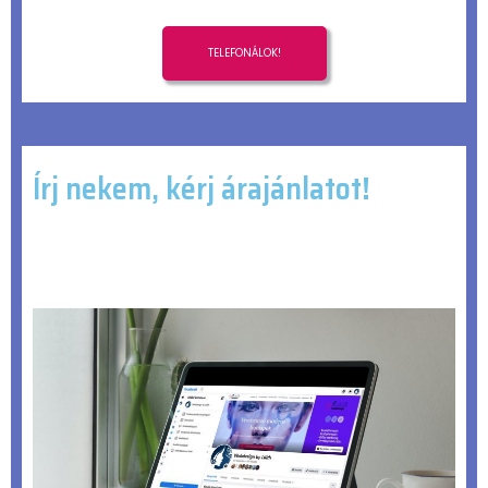
Írj nekem, kérj árajánlatot!