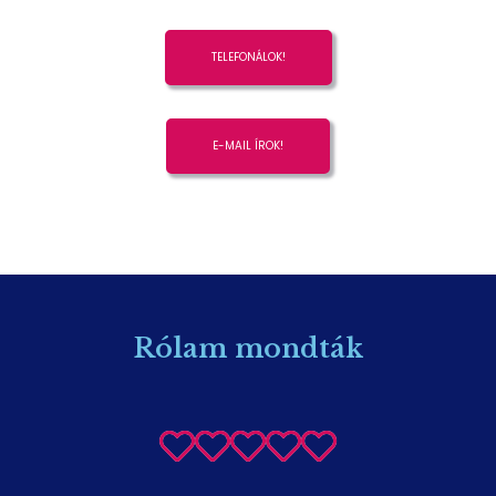
E-MAIL ÍROK!
Rólam mondták
"A Beatrix-el való közös munka gördülékeny, gyors és
hatékony volt. Az általunk kitalált motívumokból, egy
nagyon szép, ízléses és igényes meghívó készült, amit