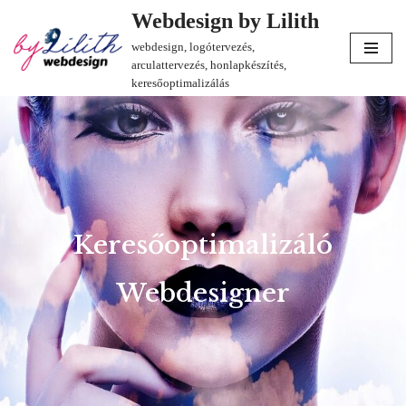
Webdesign by Lilith
webdesign, logótervezés,
Skip
arculattervezés, honlapkészítés,
to
keresőoptimalizálás
content
Keresőoptimalizáló
Webdesigner