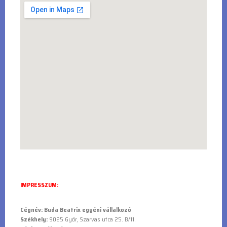
IMPRESSZUM:
Cégnév: Buda Beatrix egyéni vállalkozó
Székhely:
9025 Győr, Szarvas utca 25. B/11.
Cégjegyzékszám:
–
Adószám:
1566 10 279-1-28
A céget bejegyző hatóság:
Pécsi Törvényszék Cégbírósága
Iparkamara:
Győri Kereskedelmi és Iparkamara