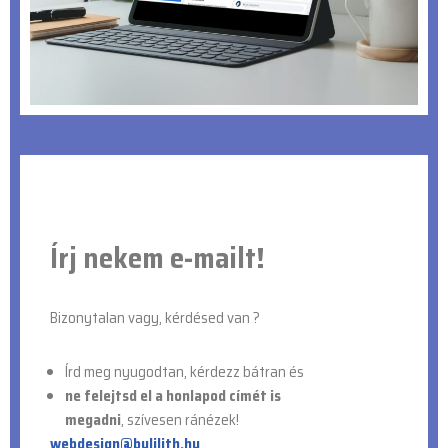
Írj nekem e-mailt!
Bizonytalan vagy, kérdésed van ?
Írd meg nyugodtan, kérdezz bátran
és
ne felejtsd el a honlapod címét is
megadni
,
szívesen ránézek!
webdesign@bylilith.hu