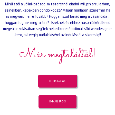
Miről szól a vállalkozásod, mit szeretnél eladni, milyen arculatban,
színekben, képekben gondolkodsz? Milyen honlapot szeretnél, ha
az megvan, merre tovább? Hogyan szólítanád meg a vásárlóidat,
hogyan fognak megtalálni? Ezeknek és ehhez hasonló kérdéseid
megválaszolásában segítek neked keresőoptimalizáló webdesigner
-ként, aki végig tudlak kísérni az indulástól a sikerekig!!
Már megtaláltál!
TELEFONÁLOK!
E-MAIL ÍROK!