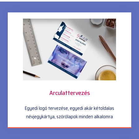
Arculattervezés
Egyedi logó tervezése, egyedi akár kétoldalas
névjegykártya, szórólapok minden alkalomra