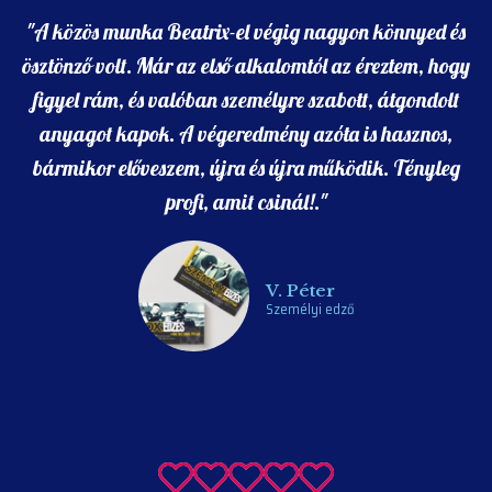
figyel rám, és valóban személyre szabott, átgondolt
anyagot kapok. A végeredmény azóta is hasznos,
bármikor előveszem, újra és újra működik. Tényleg
profi, amit csinál!."
V. Péter
Személyi edző
"Beatrix egy hihetetlenül kreatív nő! Akármit kértem,
rögtön volt rá legalább 3 -féle ötlete. Színvilágban,