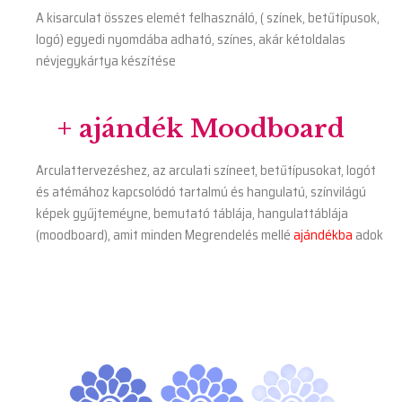
A kisarculat összes elemét felhasználó, ( színek, betűtípusok,
logó) egyedi nyomdába adható, színes, akár kétoldalas
névjegykártya készítése
+ ajándék Moodboard
Arculattervezéshez, az arculati színeet, betűtípusokat, logót
és atémához kapcsolódó tartalmú és hangulatú, színvilágú
képek gyűjteméyne, bemutató táblája, hangulattáblája
(moodboard), amit minden Megrendelés mellé
ajándékba
adok