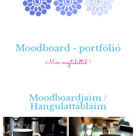
Moodboard - portfólió
Már megtaláltál !
Moodboardjaim /
Hangulattábláim