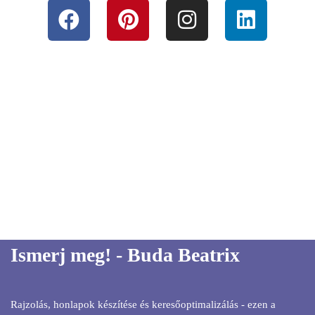
Ismerj meg! - Buda Beatrix
Rajzolás, honlapok készítése és keresőoptimalizálás - ezen a