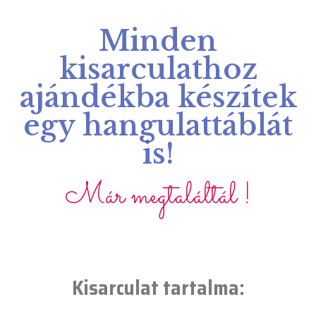
Minden
kisarculathoz
ajándékba készítek
egy hangulattáblát
is!
Már megtaláltál !
Kisarculat tartalma: