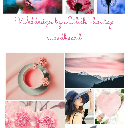
Webdesign by Lilith -honlap
moodboard