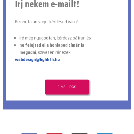
Írj nekem e-mailt!
Bizonytalan vagy, kérdésed van ?
Írd meg nyugodtan, kérdezz bátran
és
ne felejtsd el a honlapod címét is
megadni
,
szívesen ránézek!
webdesign@bylilith.hu
E-MAIL ÍROK!