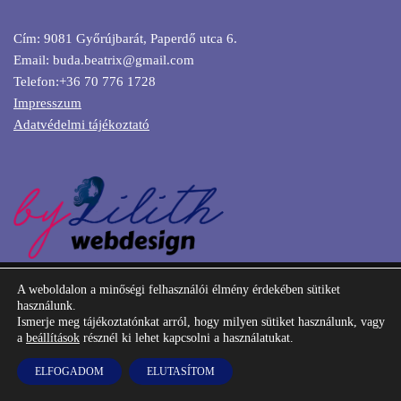
Cím: 9081 Győrújbarát, Paperdő utca 6.
Email: buda.beatrix@gmail.com
Telefon:+36 70 776 1728
Impresszum
Adatvédelmi tájékoztató
Kezdőlap
Arculattervezés
Honlapkészítés
A weboldalon a minőségi felhasználói élmény érdekében sütiket
Online marketing
Keresőoptimalizálás
Ajánlatkérés
használunk.
Ismerje meg tájékoztatónkat arról, hogy milyen sütiket használunk, vagy
Webdesigner Blog
a
beállítások
résznél ki lehet kapcsolni a használatukat.
Logótól a SEO-ig - egy helyről, egy kézből, válaszd a szakértőt! |
ELFOGADOM
ELUTASÍTOM
Minden jog fenntartva | Készült
by Lilith