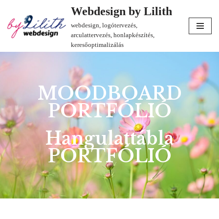
Webdesign by Lilith
webdesign, logótervezés,
Skip
arculattervezés, honlapkészítés,
to
keresőoptimalizálás
content
MOODBOARD
PORTFÓLIÓ
Hangulattábla
PORTFÓLIÓ