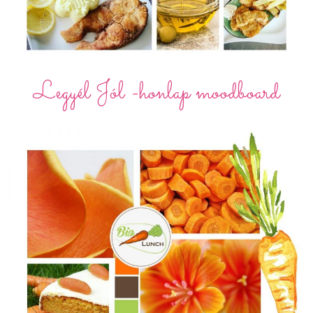
Legyél Jól -honlap moodboard