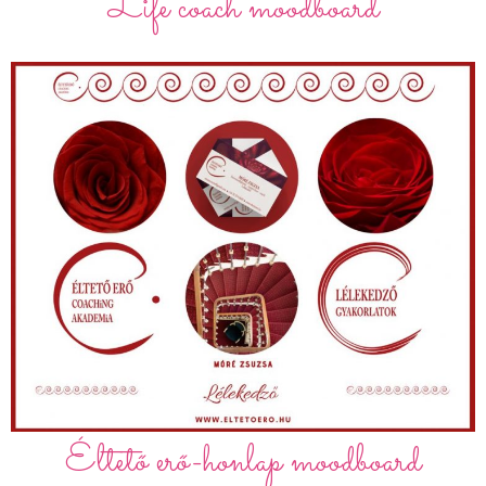
Life coach moodboard
Éltető erő-honlap moodboard