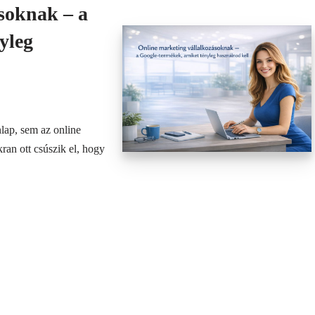
soknak – a
yleg
ap, sem az online
an ott csúszik el, hogy