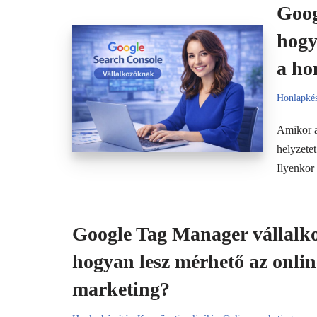
Goog
hogy
a ho
Honlapkés
Amikor a
helyzete
Ilyenko
Google Tag Manager vállalk
hogyan lesz mérhető az onlin
marketing?