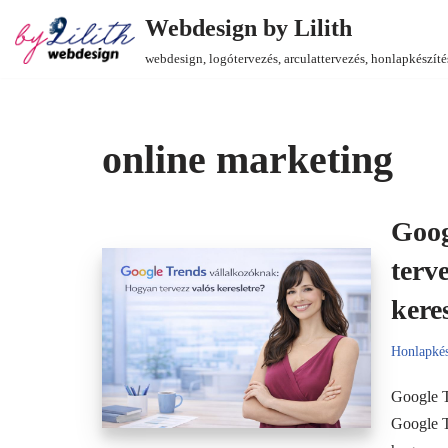
Webdesign by Lilith
Skip
webdesign, logótervezés, arculattervezés, honlapkészíté
to
content
online marketing
Goog
terve
kere
Honlapkés
Google T
Google T