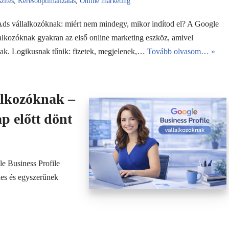
zítés
,
Keresőoptimalizálás
,
Online marketing
ds vállalkozóknak: miért nem mindegy, mikor indítod el? A Google
alkozóknak gyakran az első online marketing eszköz, amivel
nak. Logikusnak tűnik: fizetek, megjelenek,…
Tovább olvasom… »
alkozóknak –
p előtt dönt
e Business Profile
nes és egyszerűnek