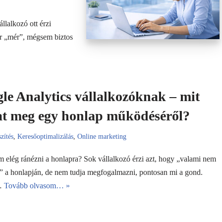
lalkozó ott érzi
ár „mér”, mégsem biztos
le Analytics vállalkozóknak – mit
t meg egy honlap működéséről?
zítés
,
Keresőoptimalizálás
,
Online marketing
m elég ránézni a honlapra? Sok vállalkozó érzi azt, hogy „valami nem
 a honlapján, de nem tudja megfogalmazni, pontosan mi a gond.
…
Tovább olvasom… »