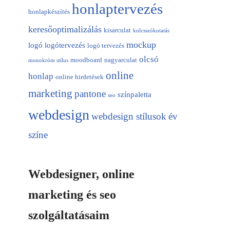
honlaptervezés
honlapkészítés
keresőoptimalizálás
kisarculat
kulcsszókutatás
mockup
logó
logótervezés
logó tervezés
olcsó
moodboard
nagyarculat
monokróm stílus
online
honlap
online hirdetések
marketing
pantone
színpaletta
seo
webdesign
webdesign stílusok
év
színe
Webdesigner, online
marketing és seo
szolgáltatásaim