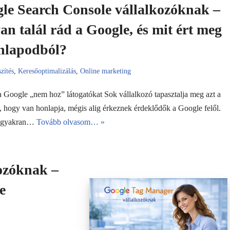
le Search Console vállalkozóknak –
an talál rád a Google, és mit ért meg
nlapodból?
zítés
,
Keresőoptimalizálás
,
Online marketing
 Google „nem hoz” látogatókat Sok vállalkozó tapasztalja meg azt a
t, hogy van honlapja, mégis alig érkeznek érdeklődők a Google felől.
r gyakran…
Tovább olvasom… »
ozóknak –
e