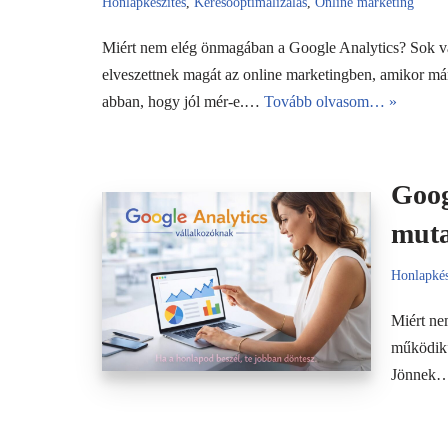
Honlapkészítés
,
Keresőoptimalizálás
,
Online marketing
Miért nem elég önmagában a Google Analytics? Sok vál
elveszettnek magát az online marketingben, amikor m
abban, hogy jól mér-e.…
Tovább olvasom… »
Goog
muta
Honlapkés
Miért ne
működik”
Jönnek