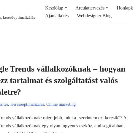
Kezdőlap
Arculattervezés
Honlapké
Ajánlatkérés
Webdesigner Blog
s, keresőoptimalizálás
le Trends vállalkozóknak – hogyan
zz tartalmat és szolgáltatást valós
sletre?
zítés
,
Keresőoptimalizálás
,
Online marketing
rends vállalkozóknak: miért jobb, mint a „szerintem ezt keresik”? A
rends vállalkozóknak egy olyan ingyenes eszköz, ami segít abban,