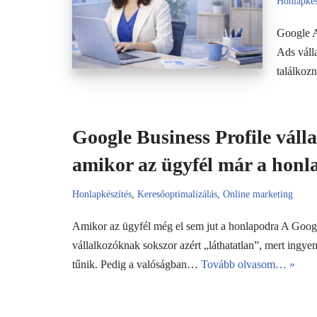
Honlapkés
Google A
Ads váll
találkoz
Google Business Profile váll
amikor az ügyfél már a honla
Honlapkészítés
,
Keresőoptimalizálás
,
Online marketing
Amikor az ügyfél még el sem jut a honlapodra A Googl
vállalkozóknak sokszor azért „láthatatlan”, mert ingye
tűnik. Pedig a valóságban…
Tovább olvasom… »