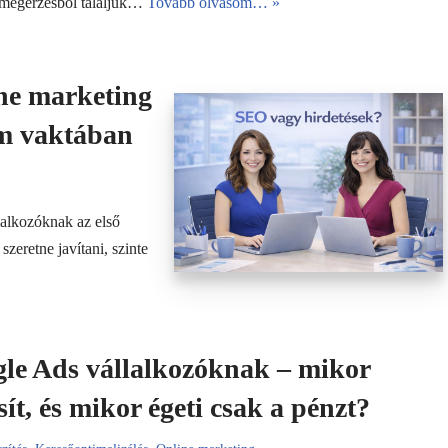
megérzésből találjuk…
Tovább olvasom… »
ne marketing
em vaktában
lalkozóknak az első
szeretne javítani, szinte
le Ads vállalkozóknak – mikor
sít, és mikor égeti csak a pénzt?