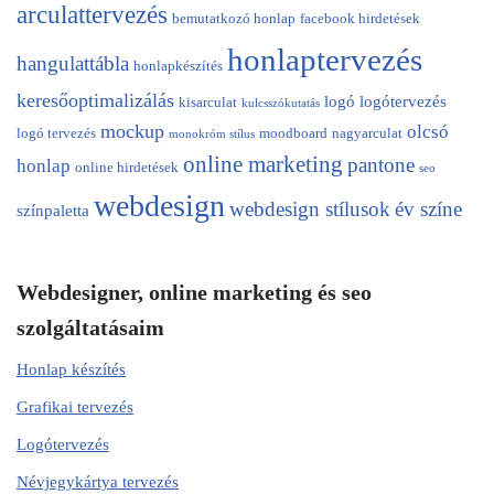
arculattervezés
bemutatkozó honlap
facebook hirdetések
honlaptervezés
hangulattábla
honlapkészítés
keresőoptimalizálás
logó
logótervezés
kisarculat
kulcsszókutatás
mockup
olcsó
logó tervezés
moodboard
nagyarculat
monokróm stílus
online marketing
pantone
honlap
online hirdetések
seo
webdesign
webdesign stílusok
év színe
színpaletta
Webdesigner, online marketing és seo
szolgáltatásaim
Honlap készítés
Grafikai tervezés
Logótervezés
Névjegykártya tervezés