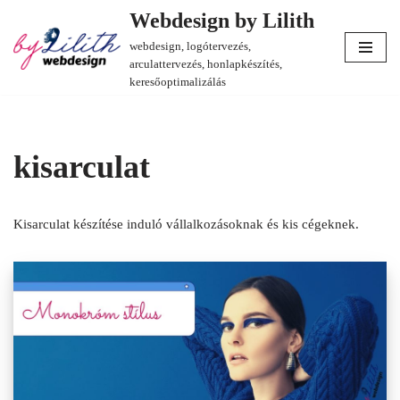
Webdesign by Lilith
webdesign, logótervezés,
Skip
arculattervezés, honlapkészítés,
to
keresőoptimalizálás
content
kisarculat
Kisarculat készítése induló vállalkozásoknak és kis cégeknek.