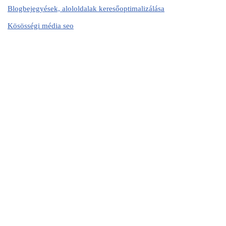
Blogbejegyések, alololdalak keresőoptimalizálása
Kösösségi média seo