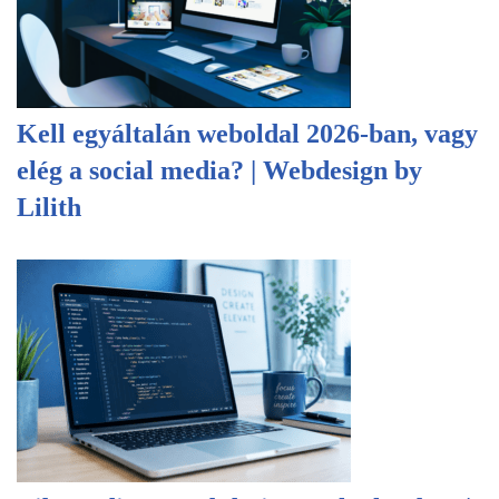
Kell egyáltalán weboldal 2026-ban, vagy
elég a social media? | Webdesign by
Lilith