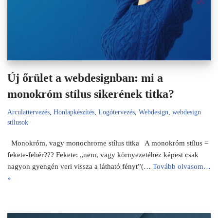
Új őrület a webdesignban: mi a
monokróm stílus sikerének titka?
Arculattervezés
,
Honlapkészítés
,
Logótervezés
,
Webdesign
,
webdesign
stílusok
Monokróm, vagy monochrome stílus titka A monokróm stílus =
fekete-fehér??? Fekete: „nem, vagy környezetéhez képest csak
nagyon gyengén veri vissza a látható fényt”(…
Tovább olvasom…
»